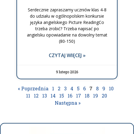
Serdecznie zapraszamy uczniów klas 4-8
do udziału w ogólnopolskim konkursie
języka angielskiego Picture ReadingCo
trzeba zrobić? Trzeba napisać po
angielsku opowiadanie na dowolny temat
(80-150)
CZYTAJ WIĘCEJ »
9 lutego 2026
« Poprzednia
1
2
3
4
5
6
7
8
9
10
11
12
13
14
15
16
17
18
19
20
Następna »